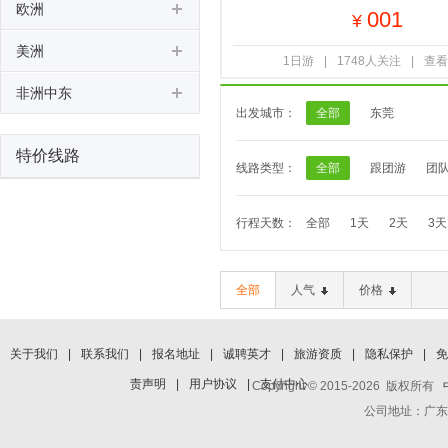
欧洲
001
¥
美洲
1日游
|
1748人关注
|
查看
非洲中东
出发城市：
全部
东莞
特价线路
线路类型：
全部
跟团游
团
行程天数：
全部
1天
2天
3天
全部
人气
价格
关于我们
|
联系我们
|
报名地址
|
诚聘英才
|
旅游资质
|
隐私保护
|
免
责声明
|
用户协议
|
支付中心
Copyright © 2015-2026 版权所有
公司地址：广东省