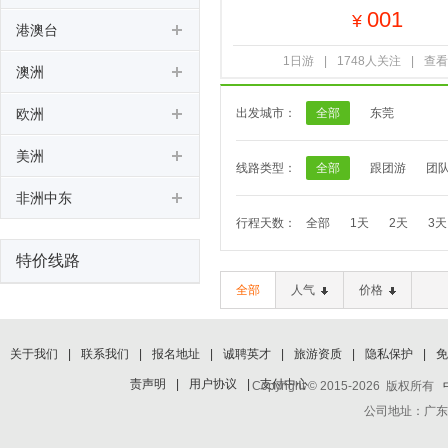
001
¥
港澳台
1日游
|
1748人关注
|
查看
澳洲
欧洲
出发城市：
全部
东莞
美洲
线路类型：
全部
跟团游
团
非洲中东
行程天数：
全部
1天
2天
3天
特价线路
全部
人气
价格
关于我们
|
联系我们
|
报名地址
|
诚聘英才
|
旅游资质
|
隐私保护
|
免
责声明
|
用户协议
|
支付中心
Copyright © 2015-2026 版权所有
公司地址：广东省