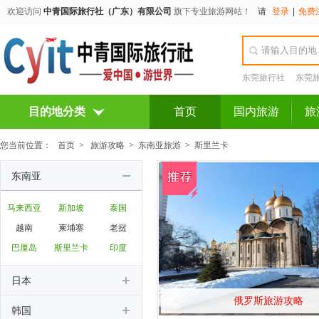
欢迎访问
中青国际旅行社（广东）有限公司
旗下专业旅游网站！
请
登录
|
免费
东莞旅行社
东莞
目的地分类
首页
国内旅游
旅
您当前位置：
首页
>
旅游攻略
>
东南亚旅游
>
斯里兰卡
东南亚
马来西亚
新加坡
泰国
越南
柬埔寨
老挝
巴厘岛
斯里兰卡
印度
日本
俄罗斯旅游攻略
韩国