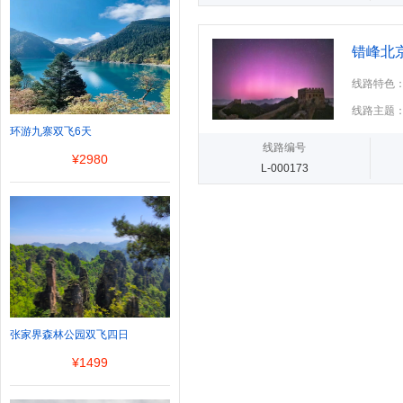
错峰北
线路特色
线路主题
环游九寨双飞6天
线路编号
¥
2980
L-000173
张家界森林公园双飞四日
¥
1499