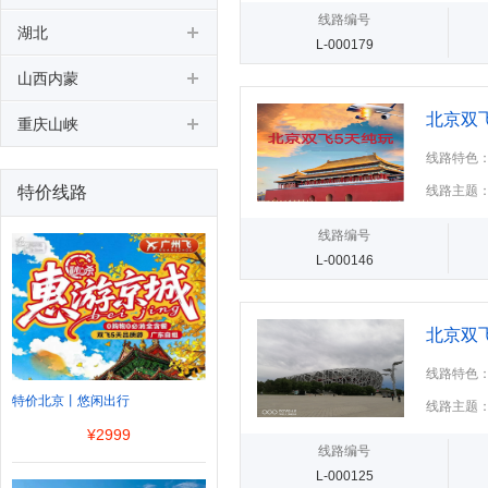
线路编号
湖北
L-000179
山西内蒙
北京双
重庆山峡
线路特色
特价线路
线路主题
线路编号
L-000146
北京双
线路特色
特价北京丨悠闲出行
线路主题
¥
2999
线路编号
L-000125