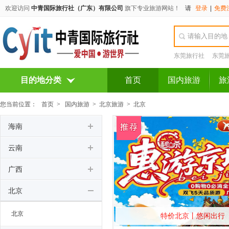
欢迎访问
中青国际旅行社（广东）有限公司
旗下专业旅游网站！
请
登录
|
免费
东莞旅行社
东莞
目的地分类
首页
国内旅游
旅
您当前位置：
首页
>
国内旅游
>
北京旅游
>
北京
海南
云南
广西
北京
北京
特价北京丨悠闲出行