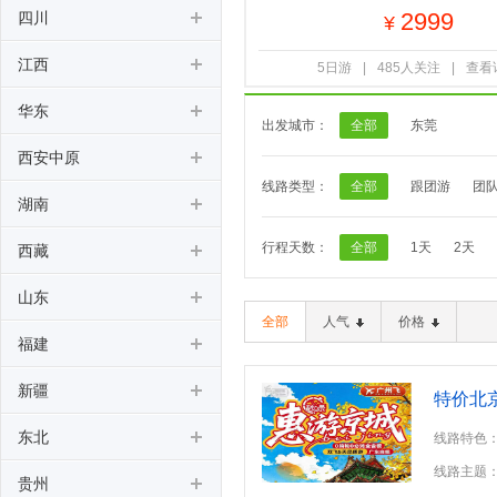
2999
四川
¥
江西
5日游
|
485人关注
|
查看
华东
出发城市：
全部
东莞
西安中原
线路类型：
全部
跟团游
团
湖南
行程天数：
全部
1天
2天
西藏
山东
全部
人气
价格
福建
新疆
特价北
东北
线路特色：
线路主题
贵州