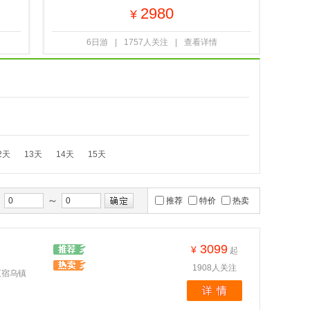
2980
¥
6日游
|
1757人关注
|
查看详情
2天
13天
14天
15天
～
间
推荐
特价
热卖
3099
¥
起
1908人关注
夜宿乌镇