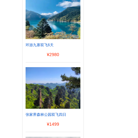
环游九寨双飞6天
¥
2980
张家界森林公园双飞四日
¥
1499