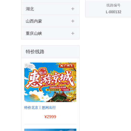
线路编号
湖北
L-000132
山西内蒙
重庆山峡
特价线路
特价北京丨悠闲出行
¥
2999