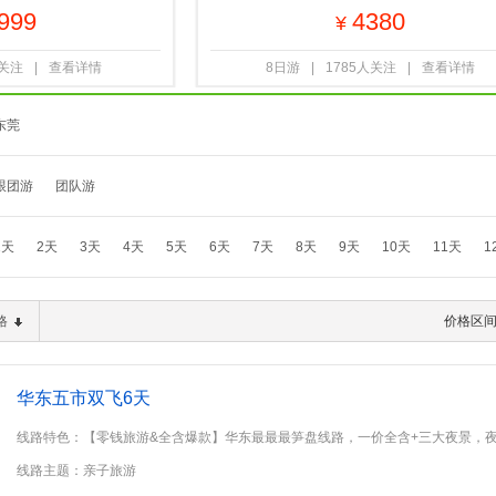
999
4380
¥
人关注
|
查看详情
8日游
|
1785人关注
|
查看详情
东莞
跟团游
团队游
1天
2天
3天
4天
5天
6天
7天
8天
9天
10天
11天
1
格
价格区
华东五市双飞6天
线路特色：【零钱旅游&全含爆款】华东最最最笋盘线路，一价全含+三大夜景，
西栅景区客栈，全覆盖精华行程，
线路主题：亲子旅游