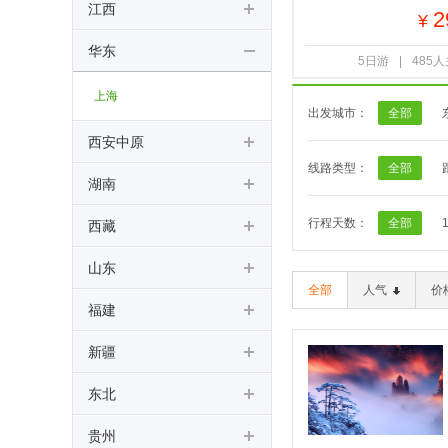
江西
2
¥
华东
5日游
|
485
上海
出发城市：
全部
西安中原
线路类型：
全部
湖南
行程天数：
全部
西藏
山东
全部
人气
价
福建
新疆
东北
贵州