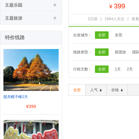
399
主题乐园
¥
主题旅游
2日游
|
1684人关注
|
查看
出发城市：
全部
东莞
特价线路
线路类型：
全部
跟团游
团
行程天数：
全部
1天
2天
全部
人气
价格
韶关帽子峰2天
¥
399