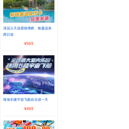
清远云天波霸玻璃桥、银盏温泉
两日游
¥
569
珠海长隆宇宙飞船欢乐游一天
¥
469