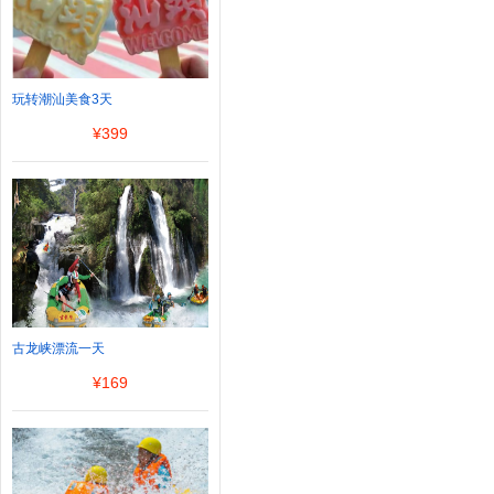
玩转潮汕美食3天
¥
399
古龙峡漂流一天
¥
169