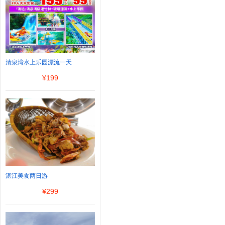
清泉湾水上乐园漂流一天
¥
199
湛江美食两日游
¥
299