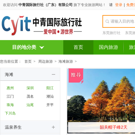
欢迎访问
中青国际旅行社（广东）有限公司
旗下专业旅游网站！
请
登录
|
免费
东莞旅行社
东莞
目的地分类
首页
国内旅游
旅
您当前位置：
首页
>
周边旅游
>
海滩旅游
>
海滩
惠州
深圳
阳江
江门
茂名
潮汕
珠海
汕尾
开平
下川岛
温泉养生
韶关帽子峰2天