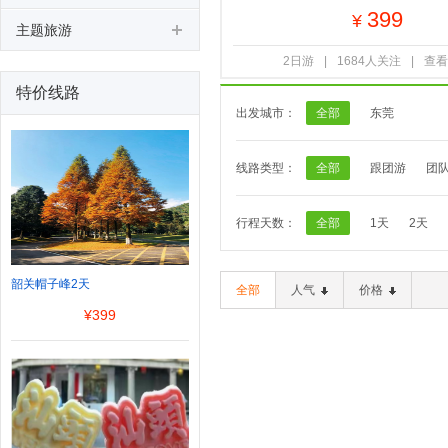
399
¥
主题旅游
2日游
|
1684人关注
|
查看
特价线路
出发城市：
全部
东莞
线路类型：
全部
跟团游
团
行程天数：
全部
1天
2天
韶关帽子峰2天
全部
人气
价格
¥
399