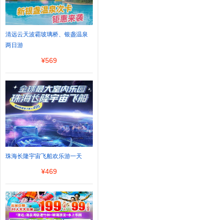
清远云天波霸玻璃桥、银盏温泉
两日游
¥
569
珠海长隆宇宙飞船欢乐游一天
¥
469