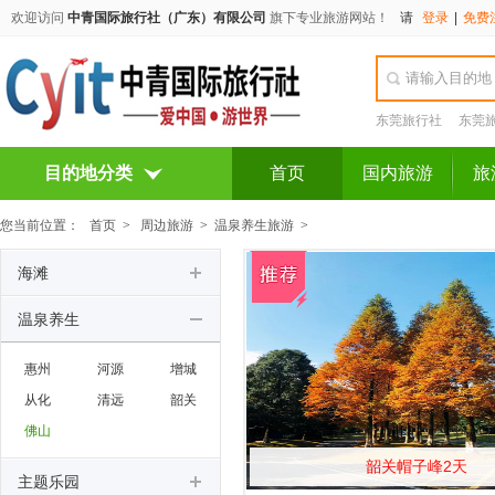
欢迎访问
中青国际旅行社（广东）有限公司
旗下专业旅游网站！
请
登录
|
免费
东莞旅行社
东莞
目的地分类
首页
国内旅游
旅
您当前位置：
首页
>
周边旅游
>
温泉养生旅游
>
海滩
温泉养生
惠州
河源
增城
从化
清远
韶关
佛山
韶关帽子峰2天
主题乐园