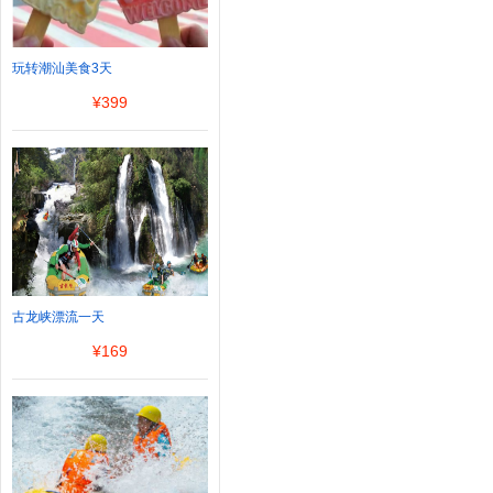
玩转潮汕美食3天
¥
399
古龙峡漂流一天
¥
169