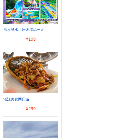
清泉湾水上乐园漂流一天
¥
199
湛江美食两日游
¥
299