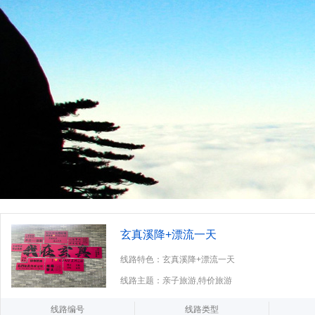
玄真溪降+漂流一天
线路特色：玄真溪降+漂流一天
线路主题：亲子旅游,特价旅游
线路编号
线路类型