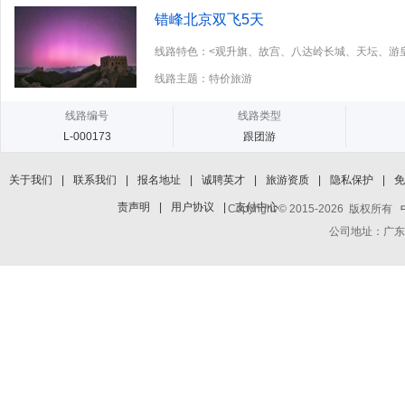
错峰北京双飞5天
线路特色：<观升旗、故宫、八达岭长城、天坛、游
线路主题：特价旅游
线路编号
线路类型
L-000173
跟团游
关于我们
|
联系我们
|
报名地址
|
诚聘英才
|
旅游资质
|
隐私保护
|
免
责声明
|
用户协议
|
支付中心
Copyright © 2015-2026 版权所有
公司地址：广东省