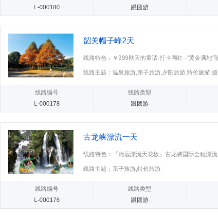
L-000180
跟团游
韶关帽子峰2天
线路特色：￥399秋天的童话·打卡网红--“黄金满地”韶
新丰县+最美银
线路主题：温泉旅游,亲子旅游,夕阳旅游,特价旅游,
线路编号
线路类型
L-000178
跟团游
古龙峡漂流一天
线路特色：『清远漂流天花板』古龙峡国际全程漂流
线路主题：亲子旅游,特价旅游
线路编号
线路类型
L-000176
跟团游