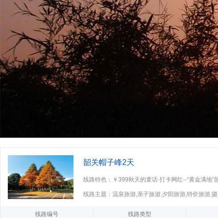
韶关帽子峰2天
线路特色：￥399秋天的童话·打卡网红--“黄金满地”韶
新丰县+最美银
线路主题：温泉旅游,亲子旅游,夕阳旅游,特价旅游,
线路编号
线路类型