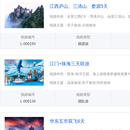
江西庐山、三清山、婺源5天
线路特色：全景江西C9 ：秀美庐山、仙境三清山
上河、 婺女洲度假区，双飞五
线路主题：亲子旅游,古镇旅游
线路编号
线路类型
L-000150
跟团游
江门+珠海三天联游
线路特色：珠海-海洋王国、海上游珠海穿越珠港澳大
线路主题：温泉旅游,亲子旅游,特价旅游
线路编号
线路类型
L-000134
团队游
华东五市双飞6天