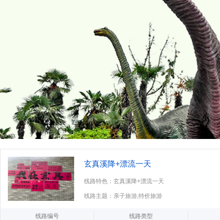
玄真溪降+漂流一天
线路特色：玄真溪降+漂流一天
线路主题：亲子旅游,特价旅游
线路编号
线路类型