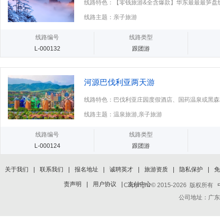
线路特色：【零钱旅游&全含爆款】华东最最最笋盘
西栅景区客栈，全覆盖精华行程，
线路主题：亲子旅游
线路编号
线路类型
L-000132
跟团游
河源巴伐利亚两天游
线路特色：巴伐利亚庄园度假酒店、国药温泉或黑森
线路主题：温泉旅游,亲子旅游
线路编号
线路类型
L-000124
跟团游
关于我们
|
联系我们
|
报名地址
|
诚聘英才
|
旅游资质
|
隐私保护
|
免
责声明
|
用户协议
|
支付中心
Copyright © 2015-2026 版权所有
公司地址：广东省