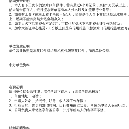
活期资金证明
1、本人名下工资卡的流水账单原件，需有最近6个月记录，余额5万元或以上
然大笔金额存入，银行流水账单需有本人姓名以及加盖银行业务章；
2、如没有工资卡或者工资卡余额不足5万，请提供个人名下其他活期流水账单
上，近期不能有突然大笔金额存入；
3、如本人名下活期资金不足5万，可提供配偶名下活期资金证明作为辅助；
4、加拿大签证中心接受750分以上的芝麻信用报告代替流水（信用报告教程可
单位资质证明
单位营业执照副本复印件或组织机构代码证复印件，加盖单位公章。
中方单位资料
在职证明
请用单位抬头纸打印，需包含以下信息：（请参考网站模板）
1、单位地址、电话；
2、申请人姓名、护照号、职务、收入和工作年限；
3、行程目的、确切的准假时间、出行费用由谁负责、单位为申请人保留职位
4、公司负责人亲笔签字并盖公章，并打印签名人的名字和职务。
结婚证明资料