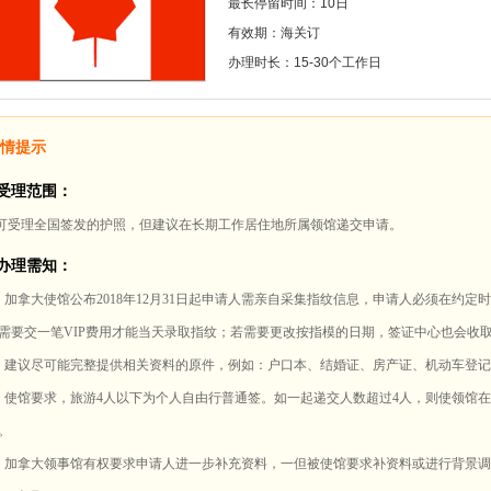
最长停留时间：10日
有效期：海关订
办理时长：15-30个工作日
情提示
受理范围：
.可受理全国签发的护照，但建议在长期工作居住地所属领馆递交申请。
办理需知：
、加拿大使馆公布2018年12月31日起申请人需亲自采集指纹信息，申请人必须在约定
需要交一笔VIP费用才能当天录取指纹；若需要更改按指模的日期，签证中心也会收
、建议尽可能完整提供相关资料的原件，例如：户口本、结婚证、房产证、机动车登
、使馆要求，旅游4人以下为个人自由行普通签。如一起递交人数超过4人，则使领馆
。
、加拿大领事馆有权要求申请人进一步补充资料，一但被使馆要求补资料或进行背景