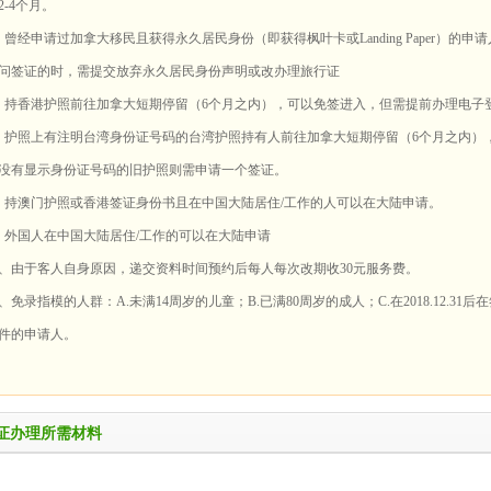
2-4个月。
、曾经申请过加拿大移民且获得永久居民身份（即获得枫叶卡或Landing Paper）的申请人，
问签证的时，需提交放弃永久居民身份声明或改办理旅行证
、持香港护照前往加拿大短期停留（6个月之内），可以免签进入，但需提前办理电子登
、护照上有注明台湾身份证号码的台湾护照持有人前往加拿大短期停留（6个月之内）
没有显示身份证号码的旧护照则需申请一个签证。
、持澳门护照或香港签证身份书且在中国大陆居住/工作的人可以在大陆申请。
、外国人在中国大陆居住/工作的可以在大陆申请
0、由于客人自身原因，递交资料时间预约后每人每次改期收30元服务费。
1、免录指模的人群：A.未满14周岁的儿童；B.已满80周岁的成人；C.在2018.12.
件的申请人。
证办理所需材料