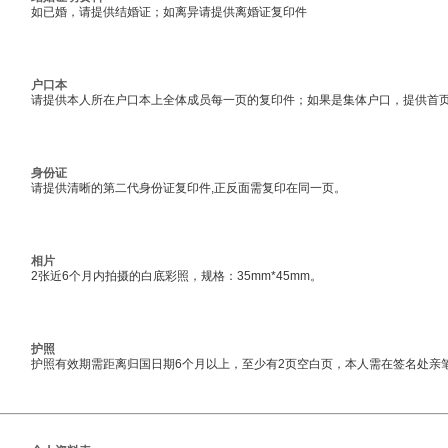
如已婚，请提供结婚证；如离异请提供离婚证复印件
户口本
请提供本人所在户口本上全体成员每一页的复印件；如果是集体户口，提供首
身份证
请提供清晰的第二代身份证复印件,正反面需复印在同一页。
相片
2张近6个月内拍摄的白底彩照，规格：35mm*45mm。
护照
护照有效期需距离归国日期6个月以上，至少有2页空白页，本人需在签名处亲