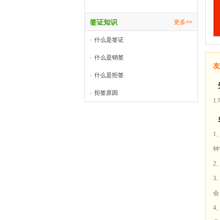
签证知识
更多>>
·
什么是签证
·
什么是销签
友
·
什么是拒签
·
拒签原因
1
1
钟
2
3
会
4