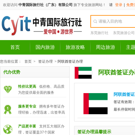
欢迎访问
中青国际旅行社（广东）有限公司
旗下专业旅游网站！
请
登录
|
免费
东莞旅行社
东莞旅游公司
首页
国内旅游
旅游攻略
周边旅游
主
您当前位置：
首页
>
签证办理
>
阿联酋签证办理
阿联酋签证办
代办优势
性价比更高
低价格、高品质
为您提供最全面的服务
阿联酋签证
签证有效期：
服务更专业
拥有多年签证办
最长停留时间
理经验，办理迅速，出签率高
产品更丰富
支持五大领区办
签证办理温馨提示
理，签证覆盖37个国家