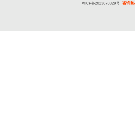
咨询热线
粤ICP备2023070829号