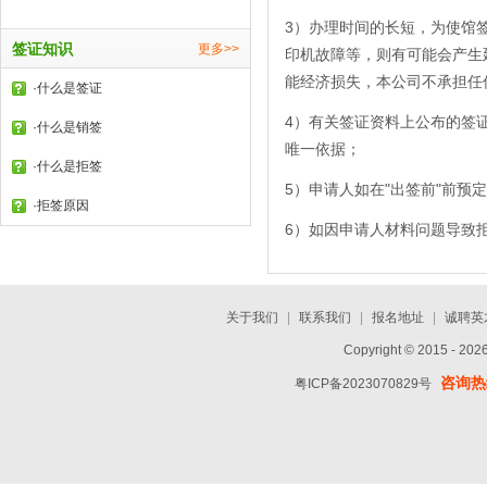
3）办理时间的长短，为使馆
签证知识
更多>>
印机故障等，则有可能会产生
能经济损失，本公司不承担任
·
什么是签证
4）有关签证资料上公布的签
·
什么是销签
唯一依据；
·
什么是拒签
5）申请人如在"出签前"前
·
拒签原因
6）如因申请人材料问题导致
关于我们
|
联系我们
|
报名地址
|
诚聘英
Copyright © 2015 - 202
咨询热线
粤ICP备2023070829号