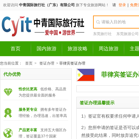
欢迎访问
中青国际旅行社（广东）有限公司
旗下专业旅游网站！
请
登录
|
免费
东莞旅行社
东莞旅游公司
首页
国内旅游
旅游攻略
周边旅游
主
您当前位置：
首页
>
签证办理
>
菲律宾签证办理
菲律宾签证办
代办优势
性价比更高
低价格、高品质
为您提供最全面的服务
签证办理温馨提示
服务更专业
拥有多年签证办
理经验，办理迅速，出签率高
1）签证官有权要求任何申请
2）您所申请的签证是否可以
产品更丰富
支持五大领区办
然接受此结果，同时放弃追究
理，签证覆盖37个国家