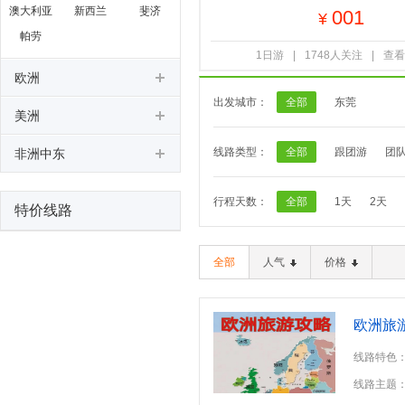
澳大利亚
新西兰
斐济
001
¥
帕劳
1日游
|
1748人关注
|
查看
欧洲
出发城市：
全部
东莞
美洲
线路类型：
全部
跟团游
团
非洲中东
行程天数：
全部
1天
2天
特价线路
全部
人气
价格
欧洲旅
线路特色
线路主题