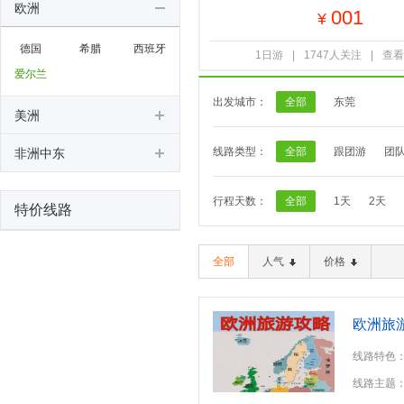
欧洲
001
¥
德国
希腊
西班牙
1日游
|
1747人关注
|
查看
爱尔兰
出发城市：
全部
东莞
美洲
线路类型：
全部
跟团游
团
非洲中东
行程天数：
全部
1天
2天
特价线路
全部
人气
价格
欧洲旅
线路特色
线路主题