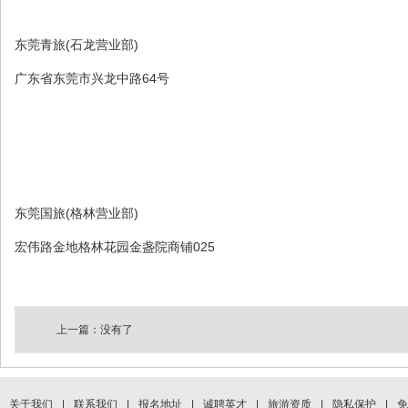
东莞青旅(石龙营业部)
广东省东莞市兴龙中路64号
东莞国旅(格林营业部)
宏伟路金地格林花园金盏院商铺025
上一篇：没有了
关于我们
|
联系我们
|
报名地址
|
诚聘英才
|
旅游资质
|
隐私保护
|
免