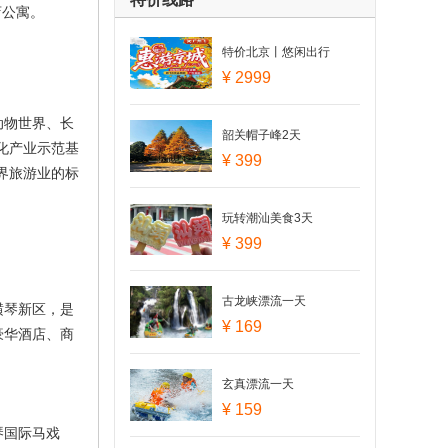
店公寓。
特价北京丨悠闲出行
¥ 2999
动物世界、长
韶关帽子峰2天
化产业示范基
¥ 399
世界旅游业的标
玩转潮汕美食3天
¥ 399
古龙峡漂流一天
横琴新区，是
¥ 169
豪华酒店、商
玄真漂流一天
¥ 159
琴国际马戏