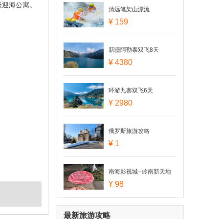
隆迎海公寓。
清远笔架山漂流
¥ 159
新疆阿勒泰双飞8天
¥ 4380
环游九寨双飞6天
¥ 2980
俄罗斯旅游攻略
¥ 1
南海影视城--岭南新天地
¥ 98
一天
最新旅游攻略