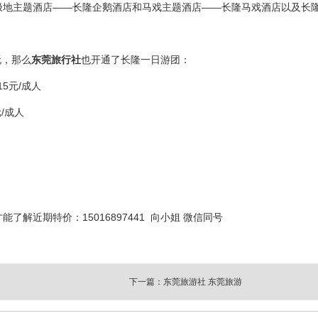
极地主题酒店——长隆企鹅酒店和马戏主题酒店——长隆马戏酒店以及长
玩，那么
东莞旅行社
也开通了长隆一日游团：
5元/成人
/成人
解近期特价：15016897441 向小姐 微信同号
下一篇：
东莞旅游社 东莞旅游