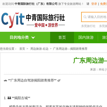
欢迎访问
中青国际旅行社（广东）有限公司
旗下专业旅游网站！
请
登录
|
免费
东莞旅行社
东莞
目的地分类
首页
国内旅游
旅
您当前位置：
首页
>
周边旅游-右边
>
广东周边游—揭阳踏青推荐
广东周边游
来源：本站 | 
🚗 **广东周边自驾游揭阳踏青推荐** 🌿
1. 🏰 **揭阳古城**
- 感受千年古邑的新活力，探索丰富的文物古迹和独特的民俗文化。