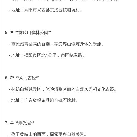
- 地址：揭阳市揭西县京溪园镇粗坑村。
5. 🌳 **黄岐山森林公园**
- 市民踏青登高的首选，享受爬山锻炼身体的乐趣。
- 地址：揭阳市区北4公里，市区晓翠路。
6. 🏞 **风门古径**
- 探访自然风景区，体验清幽秀丽的自然风光和文化古迹。
- 地址：广东省揭东县炮台镇石牌村。
7. 🌄 **崇光岩**
- 位于黄岐山的西面，探索更多自然美景。