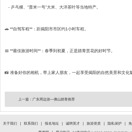
- 乒乓粿、“普米一号”大米、大洋茶叶等当地特产。
🚗 **自驾车程**：距揭阳市市区约1小时车程。
📅 **最佳旅游时间**：春季到初夏，正是踏青赏花的好时节。
📸 准备好你的相机，带上家人朋友，一起享受揭阳的自然美景和文化
上一篇：
广东周边游—佛山踏青推荐
关于我们
|
联系我们
|
报名地址
|
诚聘英才
|
旅游资质
|
隐私保护
|
免