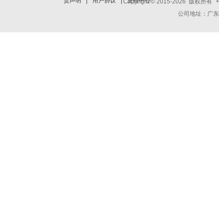
责声明
|
用户协议
|
支付中心
Copyright © 2015-2026 版权所有
公司地址：广东省