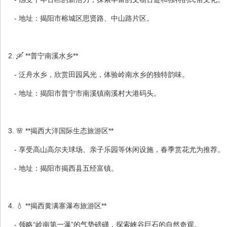
- 地址：揭阳市榕城区思贤路、中山路片区。
2. 🛶 **普宁南溪水乡**
- 泛舟水乡，欣赏田园风光，体验岭南水乡的独特韵味。
- 地址：揭阳市普宁市南溪镇南溪村大港码头。
3. 🌸 **揭西大洋国际生态旅游区**
- 享受高山高尔夫球场、亲子乐园等休闲设施，春季赏花尤为推荐。
- 地址：揭阳市揭西县五经富镇。
4. 💧 **揭西黄满寨瀑布旅游区**
- 领略“岭南第一瀑”的气势磅礴，探索峡谷巨石的自然奇观。