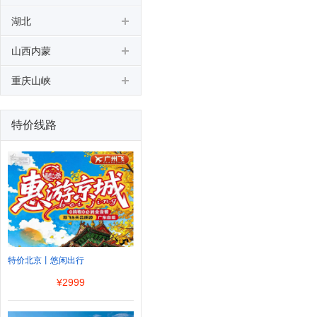
湖北
山西内蒙
重庆山峡
特价线路
特价北京丨悠闲出行
¥
2999