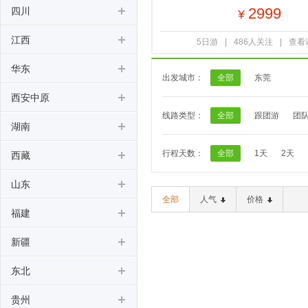
2999
四川
¥
江西
5日游
|
486人关注
|
查看
华东
出发城市：
全部
东莞
西安中原
线路类型：
全部
跟团游
团
湖南
行程天数：
全部
1天
2天
西藏
山东
全部
人气
价格
福建
新疆
东北
贵州