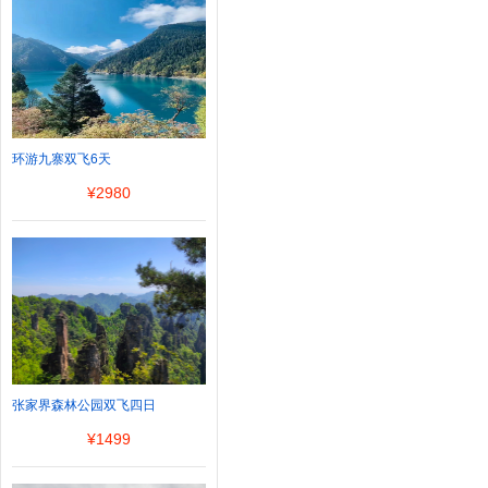
环游九寨双飞6天
¥
2980
张家界森林公园双飞四日
¥
1499