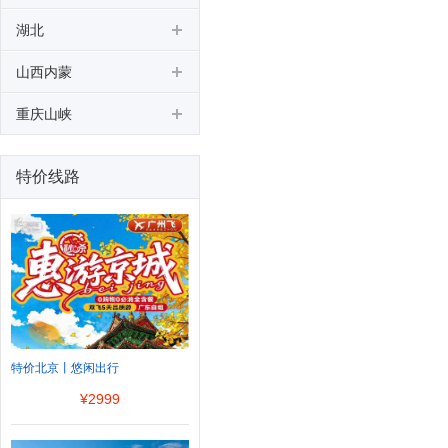
湖北
山西内蒙
重庆山峡
特价线路
特价北京丨悠闲出行
¥
2999