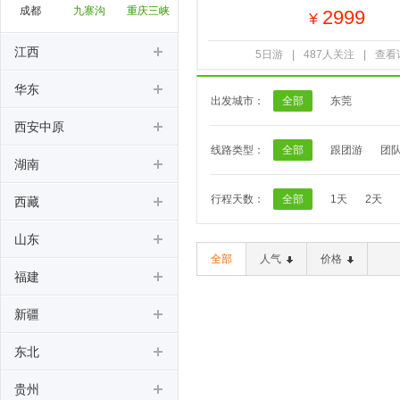
成都
九寨沟
重庆三峡
2999
¥
江西
5日游
|
487人关注
|
查看
华东
出发城市：
全部
东莞
西安中原
线路类型：
全部
跟团游
团
湖南
行程天数：
全部
1天
2天
西藏
山东
全部
人气
价格
福建
新疆
东北
贵州