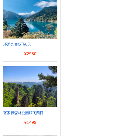
环游九寨双飞6天
¥
2980
张家界森林公园双飞四日
¥
1499