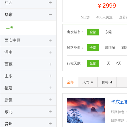
江西
2999
¥
华东
5日游
|
486人关注
|
查看
上海
出发城市：
全部
东莞
西安中原
线路类型：
全部
跟团游
团
湖南
行程天数：
全部
1天
2天
西藏
山东
全部
人气
价格
福建
新疆
华东五
东北
线路特色
西栅景区
线路主题
贵州