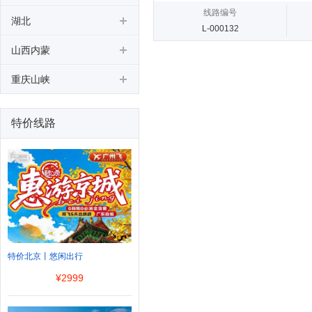
线路编号
湖北
L-000132
山西内蒙
重庆山峡
特价线路
特价北京丨悠闲出行
¥
2999