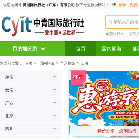
欢迎访问
中青国际旅行社（广东）有限公司
旗下专业旅游网站！
请
登录
|
免费
东莞旅行社
东莞
目的地分类
首页
国内旅游
旅
您当前位置：
首页
>
国内旅游
>
华东旅游
>
上海
海南
云南
广西
北京
四川
特价北京丨悠闲出行