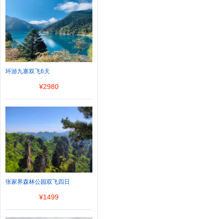
环游九寨双飞6天
¥
2980
张家界森林公园双飞四日
¥
1499