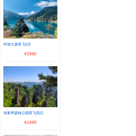
环游九寨双飞6天
¥
2980
张家界森林公园双飞四日
¥
1499