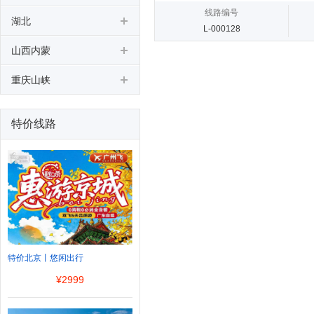
线路编号
湖北
L-000128
山西内蒙
重庆山峡
特价线路
特价北京丨悠闲出行
¥
2999