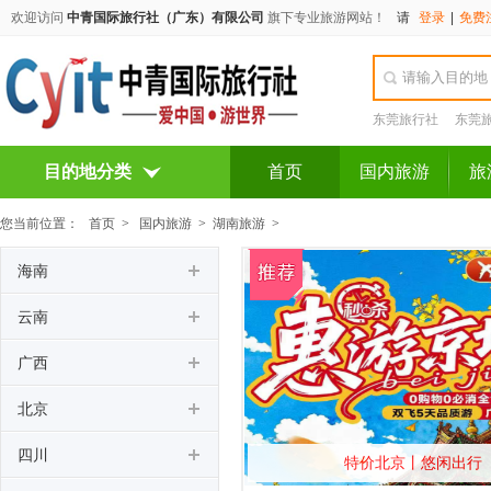
欢迎访问
中青国际旅行社（广东）有限公司
旗下专业旅游网站！
请
登录
|
免费
东莞旅行社
东莞
目的地分类
首页
国内旅游
旅
您当前位置：
首页
>
国内旅游
>
湖南旅游
>
海南
云南
广西
北京
四川
特价北京丨悠闲出行