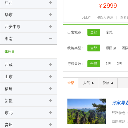
江西
2999
¥
华东
5日游
|
485人关注
|
查看
西安中原
出发城市：
全部
东莞
湖南
线路类型：
全部
跟团游
团
张家界
行程天数：
全部
1天
2天
西藏
山东
全部
人气
价格
福建
新疆
张家界
东北
线路特色：
线路主题
贵州