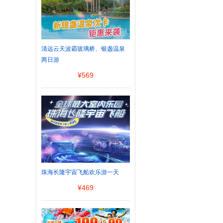
清远云天波霸玻璃桥、银盏温泉
两日游
¥
569
珠海长隆宇宙飞船欢乐游一天
¥
469