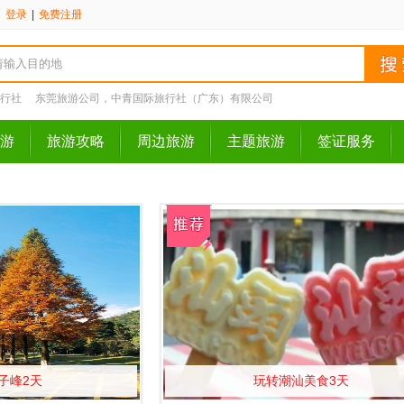
请
登录
|
免费注册
行社
东莞旅游公司，中青国际旅行社（广东）有限公司
游
旅游攻略
周边旅游
主题旅游
签证服务
子峰2天
玩转潮汕美食3天