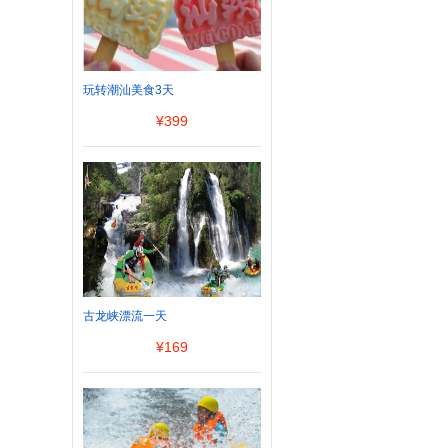
玩转潮汕美食3天
¥
399
古龙峡漂流一天
¥
169