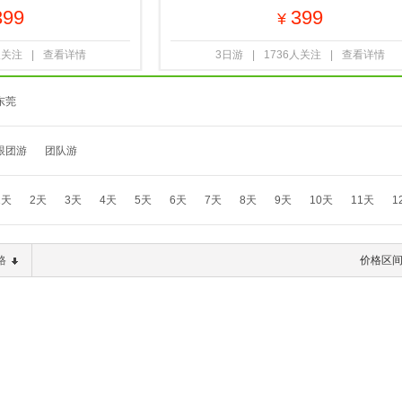
399
399
¥
人关注
|
查看详情
3日游
|
1736人关注
|
查看详情
东莞
跟团游
团队游
1天
2天
3天
4天
5天
6天
7天
8天
9天
10天
11天
1
格
价格区