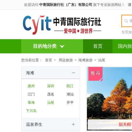
欢迎访问
中青国际旅行社（广东）有限公司
旗下专业旅游网站！
东莞旅
目的地分类
首页
国内旅
您当前位置：
首页
>
周边旅游
>
海滩旅游
>
汕尾
海滩
惠州
深圳
阳江
江门
茂名
潮汕
珠海
汕尾
开平
下川岛
温泉养生
韶关帽