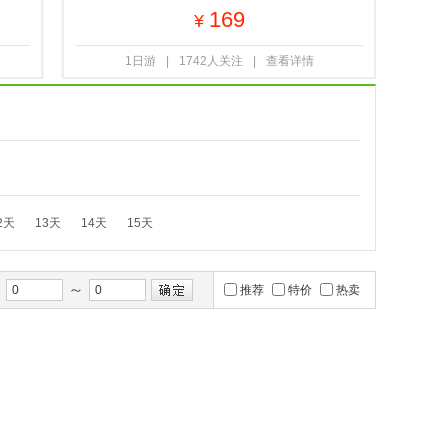
169
¥
1日游
|
1742人关注
|
查看详情
2天
13天
14天
15天
～
间
推荐
特价
热卖