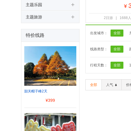
主题乐园
¥
主题旅游
2日游
|
1688
出发城市：
全部
特价线路
线路类型：
全部
行程天数：
全部
全部
人气
价
韶关帽子峰2天
¥
399