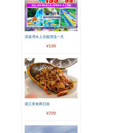
清泉湾水上乐园漂流一天
¥
199
湛江美食两日游
¥
299