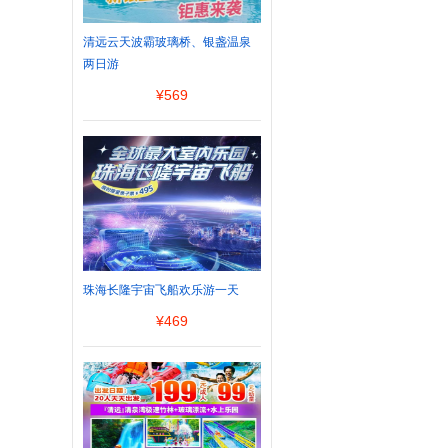
清远云天波霸玻璃桥、银盏温泉
两日游
¥
569
珠海长隆宇宙飞船欢乐游一天
¥
469