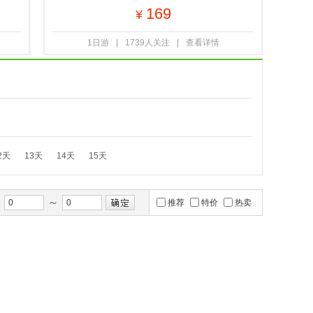
169
¥
1日游
|
1739人关注
|
查看详情
2天
13天
14天
15天
～
间
推荐
特价
热卖