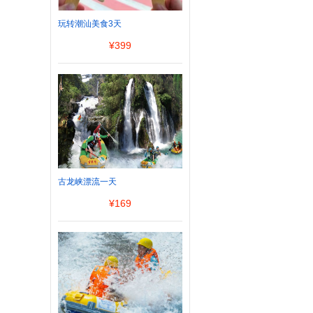
玩转潮汕美食3天
¥
399
古龙峡漂流一天
¥
169