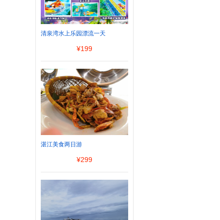
清泉湾水上乐园漂流一天
¥
199
湛江美食两日游
¥
299