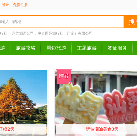
请
登录
|
免费注册
行社
东莞旅游公司，中青国际旅行社（广东）有限公司
游
旅游攻略
周边旅游
主题旅游
签证服务
子峰2天
玩转潮汕美食3天