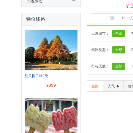
主题旅游
¥
2日游
|
1683
特价线路
出发城市：
全部
线路类型：
全部
行程天数：
全部
韶关帽子峰2天
¥
399
全部
人气
价