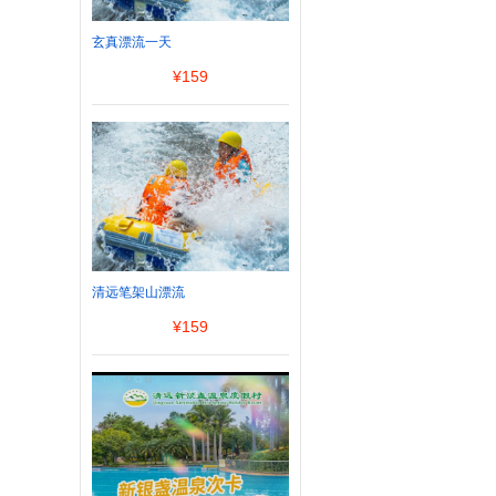
玄真漂流一天
¥
159
清远笔架山漂流
¥
159