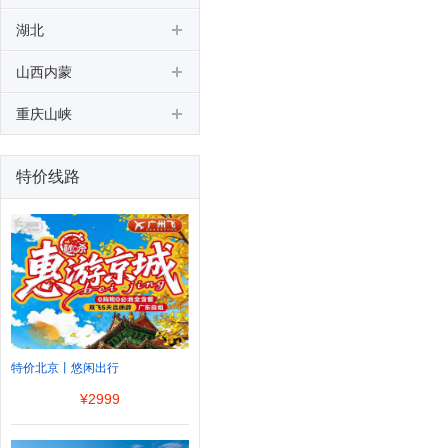
湖北
山西内蒙
重庆山峡
特价线路
特价北京丨悠闲出行
¥
2999