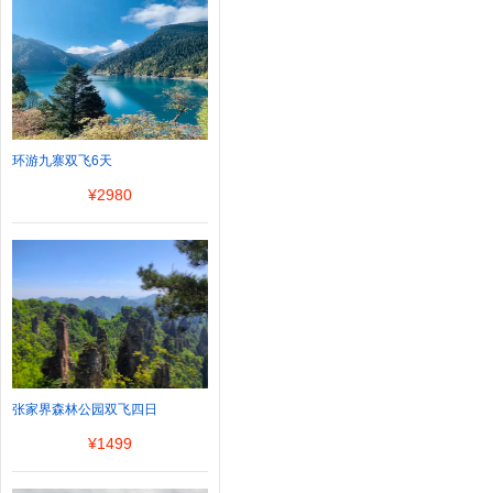
环游九寨双飞6天
¥
2980
张家界森林公园双飞四日
¥
1499