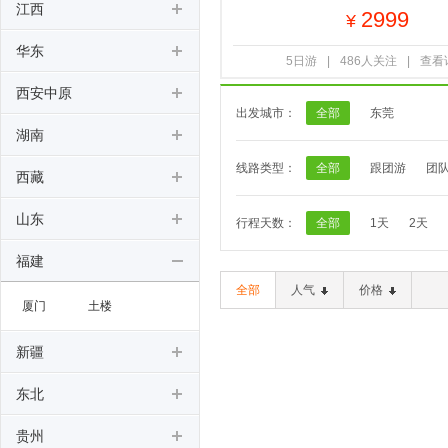
江西
2999
¥
华东
5日游
|
486人关注
|
查看
西安中原
出发城市：
全部
东莞
湖南
线路类型：
全部
跟团游
团
西藏
山东
行程天数：
全部
1天
2天
福建
全部
人气
价格
厦门
土楼
新疆
东北
贵州