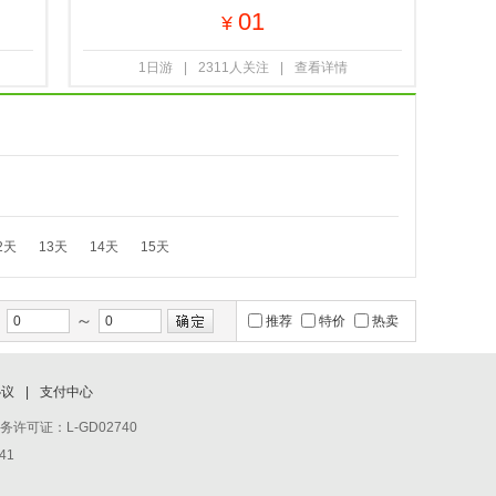
01
¥
1日游
|
2311人关注
|
查看详情
2天
13天
14天
15天
～
间
推荐
特价
热卖
协议
|
支付中心
务许可证：L-GD02740
41