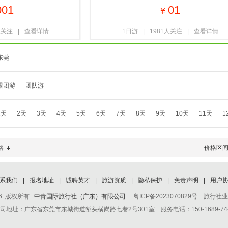
001
01
¥
人关注
|
查看详情
1日游
|
1981人关注
|
查看详情
东莞
跟团游
团队游
1天
2天
3天
4天
5天
6天
7天
8天
9天
10天
11天
1
格
价格区
系我们
|
报名地址
|
诚聘英才
|
旅游资质
|
隐私保护
|
免责声明
|
用户
-2026 版权所有
中青国际旅行社（广东）有限公司
粤ICP备2023070829号 旅行社业
司地址：广东省东莞市东城街道堑头横岗路七巷2号301室 服务电话：150-1689-74