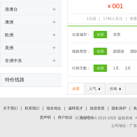
001
¥
港澳台
1日游
|
1746人关注
|
查看
澳洲
欧洲
出发城市：
全部
东莞
美洲
线路类型：
全部
跟团游
团
非洲中东
行程天数：
全部
1天
2天
特价线路
全部
人气
价格
关于我们
|
联系我们
|
报名地址
|
诚聘英才
|
旅游资质
|
隐私保护
|
免
责声明
|
用户协议
|
支付中心
Copyright © 2015-2026 版权所有
公司地址：广东省