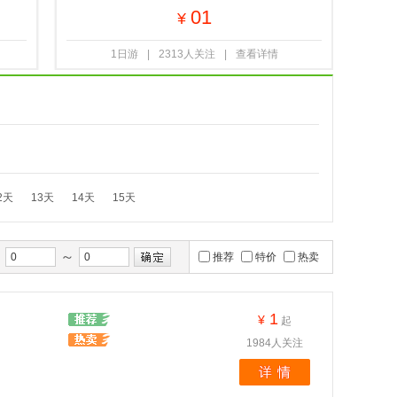
01
¥
1日游
|
2313人关注
|
查看详情
2天
13天
14天
15天
～
间
推荐
特价
热卖
1
¥
起
1984人关注