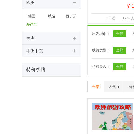
欧洲
¥
德国
希腊
西班牙
1日游
|
1747
爱尔兰
出发城市：
全部
美洲
线路类型：
全部
非洲中东
行程天数：
全部
特价线路
全部
人气
价